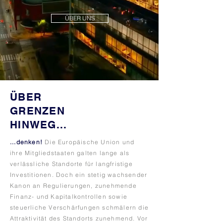
ÜBER UNS
ÜBER
GRENZEN
HINWEG...
...denken!
Die Europäische Union und
ihre Mitgliedstaaten galten lange als
verlässliche Standorte für langfristige
Investitionen. Doch ein stetig wachsender
Kanon an Regulierungen, zunehmende
Finanz- und Kapitalkontrollen sowie
steuerliche Verschärfungen schmälern die
Attraktivität des Standorts zunehmend. Vor