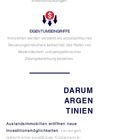
Investitionszwängen.
EIGENTUMSEINGRIFFE
Immobilien werden verstärkt als sozialpolitisches
Steuerungsinstrument betrachtet: das Risiko von
Mietendeckeln und perspektivischer
Zwangsbeleihung bestehen.
DARUM
ARGEN
TINIEN
Auslandsimmobilien eröffnen neue
Investitionsmöglichkeiten
, verlangen
jedoch eine sorgfältige Compliance: