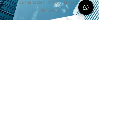
spannendsten Immobilienmärkte
der Welt.
Adresse
ARGENTIS Invest S.A.S.