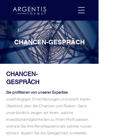
CHANCEN-GESPRÄCH
CHANCEN-
GESPRÄCH
​Sie profitieren von unserer Expertise
,
unabhängigen Einschätzungen und einem klaren
Überblick über die Chancen und Risiken. Ganz
unverbindlich zeigen wir Ihnen, welche
Investitionsmöglichkeiten zu Ihrem Profil passen
und wie Sie Ihre Renditepotenziale optimal nutzen
können. Nutzen Sie die Gelegenheit, fundiertes