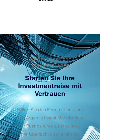
KOSTENLOSES PDF
HERUNTERLADEN
Starten Sie Ihre
Investmentreise mit
Vertrauen
Füllen Sie das Formular aus, um
den Argentis Invest Marktbericht
für Buenos Aires zu erhalten –
Ihre Übersicht über einen der