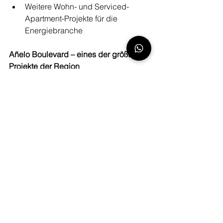
Weitere Wohn- und Serviced-
Apartment-Projekte für die 
Energiebranche
Añelo Boulevard – eines der größten 
Projekte der Region
Besonders hervorzuheben ist das 
Projekt „Añelo Boulevard“.
Die geplante Entwicklung umfasst:
rund 20 Hektar Fläche
16 Stadtblöcke
mehr als 1.100 Wohneinheiten
Kapazität für nahezu 3.800 
Bewohner
Damit zählt Añelo Boulevard zu den 
größten derzeit geplanten 
Immobilienentwicklungen in Vaca 
Muerta.