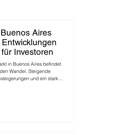
n Buenos Aires
e Entwicklungen
für Investoren
rkt in Buenos Aires befindet
nden Wandel. Steigende
ssteigerungen und ein stark
machen die Hauptstadt
ot für Mieter – und zugleich
nten Gelegenheit für
n. Inhaltsverzeichnis
e in Buenos Aires Die größten
Angebot an Mietwohnungen
os Aires vs. Provinz Bue