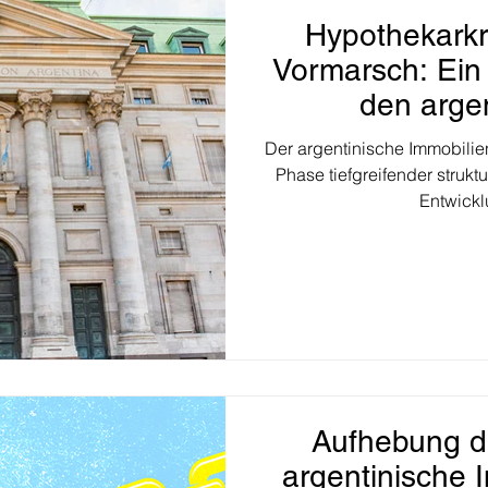
Hypothekarkr
Vormarsch: Ein
den arge
Immobil
Der argentinische Immobilien
Phase tiefgreifender strukt
Entwicklu
Aufhebung d
argentinische 