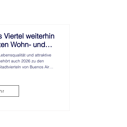
Viertel weiterhin
ten Wohn- und
en in Buenos Aires
Lebensqualität und attraktive
t
gehört auch 2026 zu den
adtvierteln von Buenos Aires.
die historische Bedeutung, die
r das prestigeträchtige Image,
 vereint Recoleta Tradition und
utzern als auch Investoren
hr
n. Dank einer ko