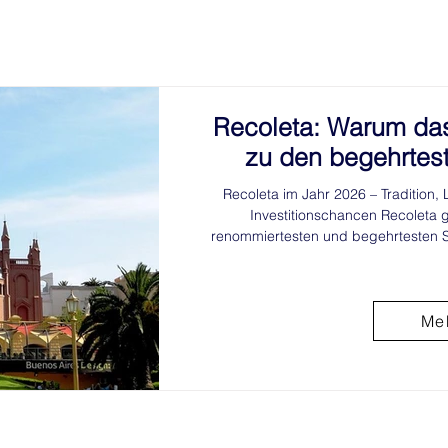
Recoleta: Warum das 
zu den begehrtes
Investitionsstandort
Recoleta im Jahr 2026 – Tradition, 
zähl
Investitionschancen Recoleta 
renommiertesten und begehrtesten St
Doch längst sind es nicht mehr nur 
europäisch geprägte Architektur ode
die den Stadtteil auszeichnen. Heute
Moderne und bietet sowohl Eigenn
Me
attraktive Perspektive