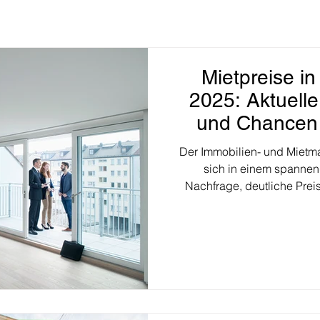
Mietpreise i
2025: Aktuell
und Chancen 
Der Immobilien- und Mietma
sich in einem spanne
Nachfrage, deutliche Prei
gewachsenes Angebot 
Argentiniens zu einem Hotsp
zu einen interessa
Immobilieninvestore
Durchschnittliche Mietpreis
Mietsteigerungen 2025 
wächst stark Stadt Buen